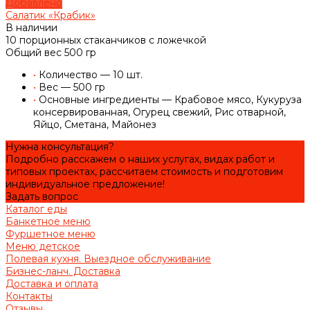
Добавлено
Салатик «Крабик»
В наличии
10 порционных стаканчиков с ложечкой
Общий вес 500 гр
•
Количество — 10 шт.
•
Вес — 500 гр
•
Основные ингредиенты — Крабовое мясо, Кукуруза
консервированная, Огурец свежий, Рис отварной,
Яйцо, Сметана, Майонез
Нужна консультация?
Подробно расскажем о наших услугах, видах работ и
типовых проектах, рассчитаем стоимость и подготовим
индивидуальное предложение!
Задать вопрос
Каталог еды
Банкетное меню
Фуршетное меню
Меню детское
Полевая кухня. Выездное обслуживание
Бизнес-ланч. Доставка
Доставка и оплата
Контакты
Отзывы