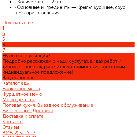
•
Количество — 12 шт
•
Основные ингредиенты — Крылья куриные, соус
шеф-приготовления
Показать еще
1
4
5
6
7
Нужна консультация?
Подробно расскажем о наших услугах, видах работ и
типовых проектах, рассчитаем стоимость и подготовим
индивидуальное предложение!
Задать вопрос
Каталог еды
Банкетное меню
Фуршетное меню
Меню детское
Полевая кухня. Выездное обслуживание
Бизнес-ланч. Доставка
Доставка и оплата
Контакты
Отзывы
8(4812) 51-17-17