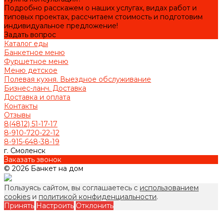
Подробно расскажем о наших услугах, видах работ и
типовых проектах, рассчитаем стоимость и подготовим
индивидуальное предложение!
Задать вопрос
Каталог еды
Банкетное меню
Фуршетное меню
Меню детское
Полевая кухня. Выездное обслуживание
Бизнес-ланч. Доставка
Доставка и оплата
Контакты
Отзывы
8(4812) 51-17-17
8-910-720-22-12
8-915-648-38-19
г. Смоленск
Заказать звонок
© 2026 Банкет на дом
Пользуясь сайтом, вы соглашаетесь с
использованием
cookies
и
политикой конфиденциальности
.
Принять
Настроить
Отклонить