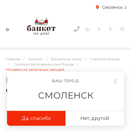
Смоленск
Главная
/
Каталог
/
Банкетное меню
/
Горячие блюда
/
Горячие вегетарианские блюда
/
Мозайка из запеченых овощей
Мозайка из запеченых
ВАШ ГОРОД
овощей
СМОЛЕНСК
Да, спасибо
Нет, другой