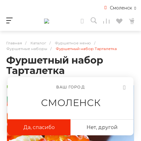
Смоленск
Главная
/
Каталог
/
Фуршетное меню
/
Фуршетные наборы
/
Фуршетный набор Тарталетка
Фуршетный набор
Тарталетка
ВАШ ГОРОД
СМОЛЕНСК
Да, спасибо
Нет, другой