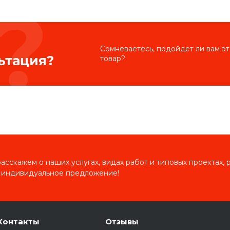
Сомневаетесь, подойдет ли вам эт
ьтация?
товар?
сскажем о наших услугах, видах работ и типовых проектах, 
 индивидуальное предложение!
Контакты
Отзывы