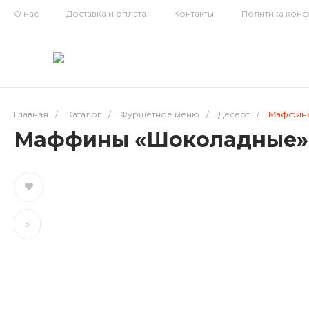
О нас
Доставка и оплата
Контакты
Политика кон
Главная
/
Каталог
/
Фуршетное меню
/
Десерт
/
Маффины
Маффины «Шоколадные»